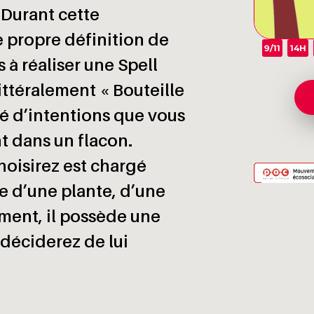
 Durant cette
 propre définition de
9/11
14H
à réaliser une Spell
Littéralement « Bouteille
sé d’intentions que vous
 dans un flacon.
oisirez est chargé
se d’une plante, d’une
ément, il possède une
 déciderez de lui