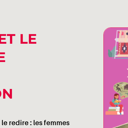
ET LE
E
ON
e le redire : les femmes