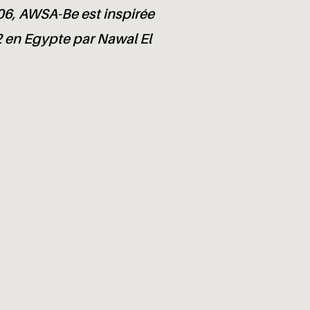
06, AWSA-Be est inspirée
 en Egypte par Nawal El
e l’échevinat de l’Égalité des chances de la Ville de Bruxel
égion de Bruxelles-Capitale et de Faouzia Hariche, échevin
, de la Jeunesse et des Ressources humaines de la Ville de 