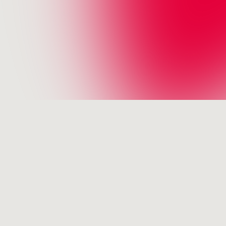
les, de la Cellule
e de l’Instruction
Bruxelles