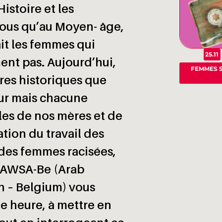
istoire et les
vous qu’au Moyen- âge,
ait les femmes qui
25.11
ent pas. Aujourd’hui,
FEMMES S
res historiques que
ur mais chacune
lles de nos mères et de
ation du travail des
des femmes racisées,
i AWSA-Be (Arab
n – Belgium) vous
une heure, à mettre en