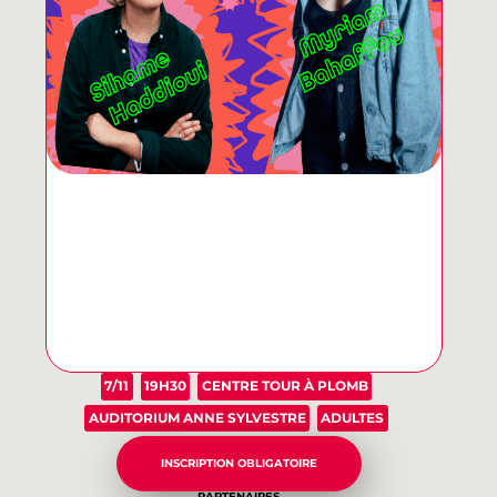
7/11
19H30
CENTRE TOUR À PLOMB
AUDITORIUM ANNE SYLVESTRE
ADULTES
INSCRIPTION OBLIGATOIRE
PARTENAIRES