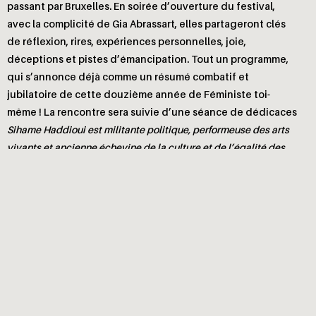
passant par Bruxelles. En soirée d’ouverture du festival,
avec la complicité de Gia Abrassart, elles partageront clés
de réflexion, rires, expériences personnelles, joie,
déceptions et pistes d’émancipation. Tout un programme,
qui s’annonce déjà comme un résumé combatif et
jubilatoire de cette douzième année de Féministe toi-
même ! La rencontre sera suivie d’une séance de dédicaces
Sihame Haddioui est militante politique, performeuse des arts
vivants et ancienne échevine de la culture et de l’égalité des
chances à Schaerbeek.
Pauline Harmange est autrice et féministe.
Myriam Bahaffou est chercheuse en philosophie le jour,
militante écoféministe la nuit (entre autres activités secrètes).