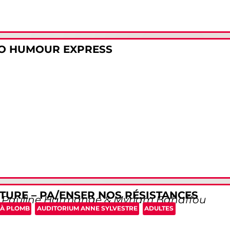
O HUMOUR EXPRESS
TURE – PA/ENSER NOS RÉSISTANCES
, Pauline Harmange & Myriam Bahaffou
 À PLOMB
AUDITORIUM ANNE SYLVESTRE
ADULTES