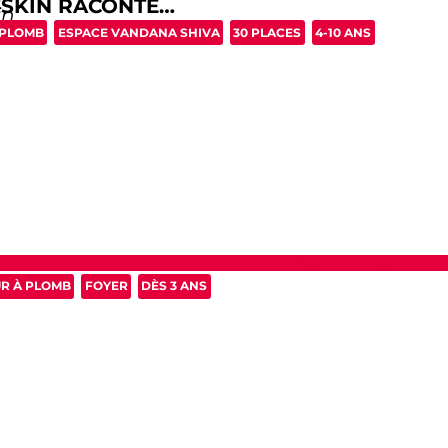
SKIN RACONTE…
in
 PLOMB
ESPACE VANDANA SHIVA
30 PLACES
4-10 ANS
R À PLOMB
FOYER
DÈS 3 ANS