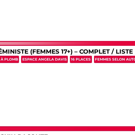
INISTE (FEMMES 17+) – COMPLET / LISTE 
 À PLOMB
ESPACE ANGELA DAVIS
16 PLACES
FEMMES SELON AUTO