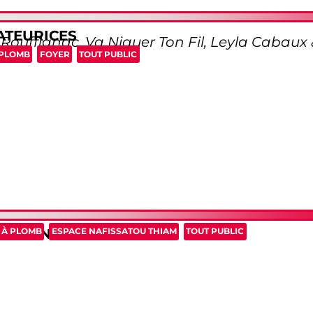
ATEURICES
Rouffignac, Va Niquer Ton Fil, Leyla Cabaux
 PLOMB
FOYER
TOUT PUBLIC
ORE UN EFFORT »
 À PLOMB
ESPACE NAFISSATOU THIAM
TOUT PUBLIC